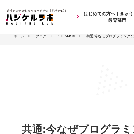
はじめての方へ｜きゅう
教育部門
ホーム
>
ブログ
>
STEAMS®
>
共通:今なぜプログラミング
共通:今なぜプログラ