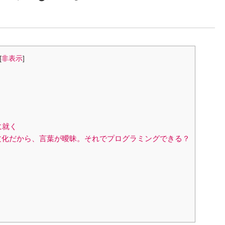
[
非表示
]
に就く
文化だから、言葉が曖昧。それでプログラミングできる？